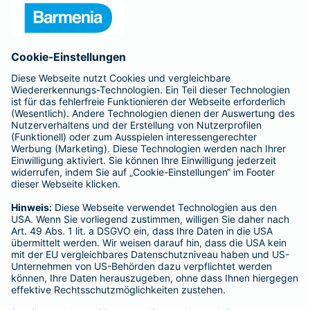
Presse
Unternehmen
Anfahrt
Affiliate-Partner werden
Barmenia ist Teil der BarmeniaGothaer
BELIEBTE SEITEN
Kranken-Zusatzversicherung
Tierversicherungen
Haftpflichtversicherung
Hausratversicherung
SERVICE
Adresse ändern
Schaden melden
Kilometerstandsmeldung
Serviceübersicht