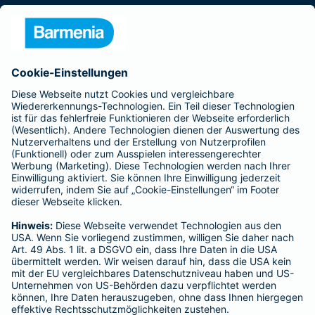
Presse
Unternehmen
Anfahrt
Affiliate-Partner werden
Barmenia ist Teil der BarmeniaGothaer
BELIEBTE SEITEN
Kranken-Zusatzversicherung
Tierversicherungen
Haftpflichtversicherung
Hausratversicherung
SERVICE
Adresse ändern
Schaden melden
Kilometerstandsmeldung
Serviceübersicht