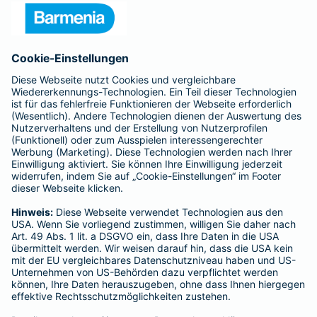
Presse
Unternehmen
Anfahrt
Affiliate-Partner werden
Barmenia ist Teil der BarmeniaGothaer
BELIEBTE SEITEN
Kranken-Zusatzversicherung
Tierversicherungen
Haftpflichtversicherung
Hausratversicherung
SERVICE
Adresse ändern
Schaden melden
Kilometerstandsmeldung
Serviceübersicht