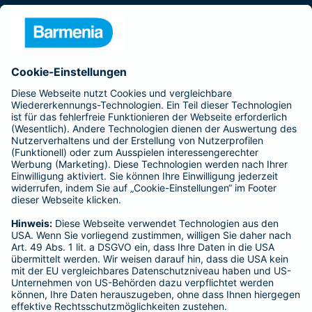
Presse
Unternehmen
Anfahrt
Affiliate-Partner werden
Barmenia ist Teil der BarmeniaGothaer
BELIEBTE SEITEN
Kranken-Zusatzversicherung
Tierversicherungen
Haftpflichtversicherung
Hausratversicherung
SERVICE
Adresse ändern
Schaden melden
Kilometerstandsmeldung
Serviceübersicht