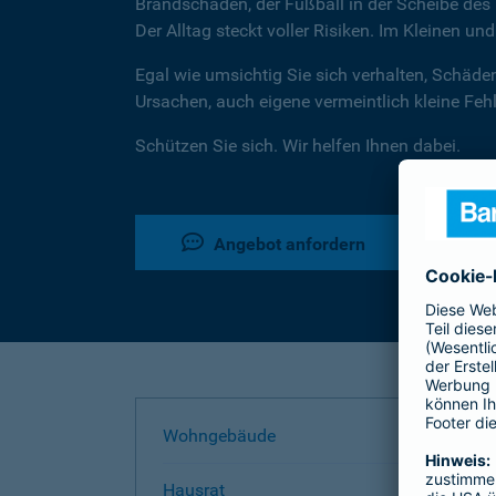
Brandschaden, der Fußball in der Scheibe des 
Der Alltag steckt voller Risiken. Im Kleinen un
Egal wie umsichtig Sie sich verhalten, Schäde
Ursachen, auch eigene vermeintlich kleine Fe
Schützen Sie sich. Wir helfen Ihnen dabei.
Angebot anfordern
Wohngebäude
Hausrat