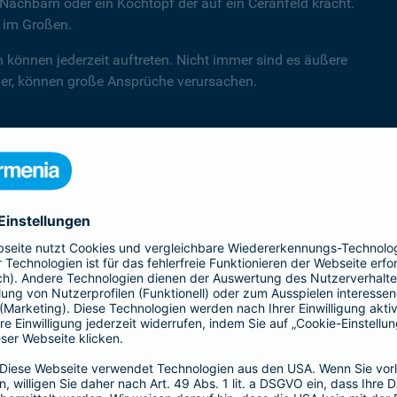
Nachbarn oder ein Kochtopf der auf ein Ceranfeld kracht.
d im Großen.
n können jederzeit auftreten. Nicht immer sind es äußere
hler, können große Ansprüche verursachen.