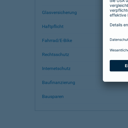
Glasversicherung
Haftpflicht
Fahrrad/E-Bike
Rechtsschutz
Internetschutz
Baufinanzierung
Bausparen