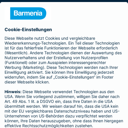
Presse
Unternehmen
Anfahrt
Affiliate-Partner werden
Barmenia ist Teil der BarmeniaGothaer
BELIEBTE SEITEN
Kranken-Zusatzversicherung
Tierversicherungen
Haftpflichtversicherung
Hausratversicherung
SERVICE
Adresse ändern
Schaden melden
Kilometerstandsmeldung
Serviceübersicht