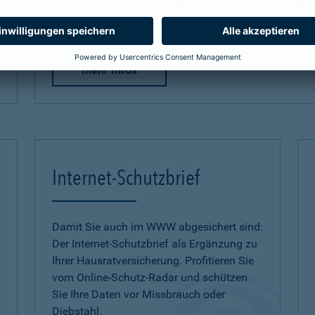
zum Naturgefahren-Check
mehr Infos
Internet-Schutzbrief
Damit Sie auch im WWW abgesichert sind:
Der Internet-Schutzbrief als Ergänzung zu
Ihrer Hausratversicherung. Profitieren Sie
vom Online-Schutz-Radar und schützen
Sie Ihre Daten vor Missbrauch oder
Diebstahl.