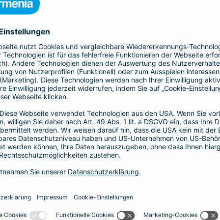
nden Seite die Leistungen und berechnen Sie Ihren
ratversicherung
Naturgefahren
Eine Ergänzung zu Ihrer Hausratversicherung, die imme
Unwetter und extreme Naturereignisse immer häufige
Schäden z. B. durch Überschwemmung, Erdbeben, Er
ergänzen Sie Ihre Hausratversicherung um eine Elem