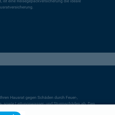
d, ist eine Reisegepäckversicherung die ideale
usratversicherung.
 Ihren Hausrat gegen Schäden durch Feuer-,
s- sowie Leitungswasser- und Sturmschäden ab. Den
 Entscheidung für den
Basis-
,
Top-
oder
Premiumschutz.