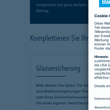
Vergleichen Sie ganz einfach auf der folge
Beitrag.
Komplettieren Sie Ihre Haus
Glasversicherung
Bitte denken Sie daran: Für die Gebäude-
und Mobiliarverglasungen Ihrer Wohnung
oder Ihres Einfamilienhauses benötigen
Sie einen eigenen Versicherungsschutz.