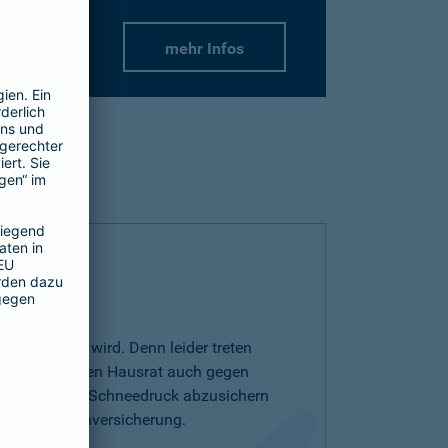
mehr Infos
r wichtiger wird. Denn leider treten
r auf. Um Ihren Hausrat auch gegen
drutsch oder Schneedruck abzusichern
entarschadenversicherung.