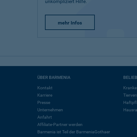
unkompliziert Hilfe.
mehr Infos
ÜBER BARMENIA
BELIE
Kontakt
Kranke
Karriere
Tierve
Presse
Haftpfl
Unternehmen
Hausra
Anfahrt
Affiliate-Partner werden
Barmenia ist Teil der BarmeniaGothaer