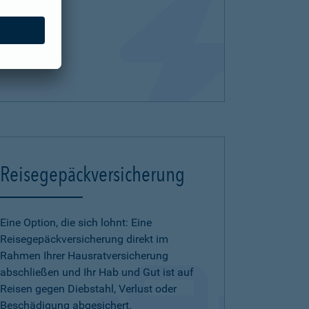
Reisegepäckversicherung
Eine Option, die sich lohnt: Eine
Reisegepäckversicherung direkt im
Rahmen Ihrer Hausratversicherung
abschließen und Ihr Hab und Gut ist auf
Reisen gegen Diebstahl, Verlust oder
Beschädigung abgesichert.