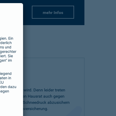
mehr Infos
r wichtiger wird. Denn leider treten
r auf. Um Ihren Hausrat auch gegen
drutsch oder Schneedruck abzusichern
entarschadenversicherung.