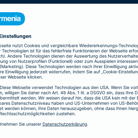
nden Seite die Leistungen und berechnen Sie Ihren
ratversicherung
Naturgefahren
Eine Ergänzung zu Ihrer Hausratversicherung, die imme
Unwetter und extreme Naturereignisse immer häufige
Schäden z. B. durch Überschwemmung, Erdbeben, Er
ergänzen Sie Ihre Hausratversicherung um eine Elem