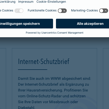
zum Naturgefahren-Check
mehr Infos
Internet-Schutzbrief
Damit Sie auch im WWW abgesichert sind:
Der Internet-Schutzbrief als Ergänzung zu
Ihrer Hausratversicherung. Profitieren Sie
vom Online-Schutz-Radar und schützen
Sie Ihre Daten vor Missbrauch oder
Diebstahl.