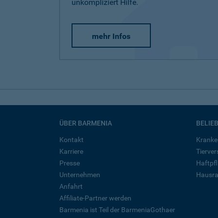
unkompliziert Hilfe.
mehr Infos
ÜBER BARMENIA
BELIE
Kontakt
Kranke
Karriere
Tierve
Presse
Haftpfl
Unternehmen
Hausra
Anfahrt
Affiliate-Partner werden
Barmenia ist Teil der BarmeniaGothaer