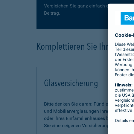
Vergleichen Sie ganz einfach auf der folge
Beitrag.
Komplettieren Sie Ihre Haus
Glasversicherung
Bitte denken Sie daran: Für die Gebäude-
und Mobiliarverglasungen Ihrer Wohnung
oder Ihres Einfamilienhauses benötigen
Sie einen eigenen Versicherungsschutz.