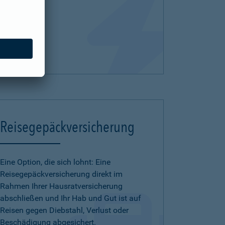
Reisegepäckversicherung
Eine Option, die sich lohnt: Eine
Reisegepäckversicherung direkt im
Rahmen Ihrer Hausratversicherung
abschließen und Ihr Hab und Gut ist auf
Reisen gegen Diebstahl, Verlust oder
Beschädigung abgesichert.