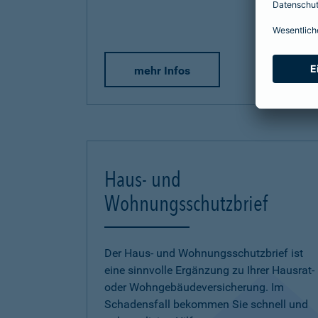
mehr Infos
Haus- und
Wohnungsschutzbrief
Der Haus- und Wohnungsschutzbrief ist
eine sinnvolle Ergänzung zu Ihrer Hausrat-
oder Wohngebäudeversicherung. Im
Schadensfall bekommen Sie schnell und