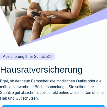
Wohnungsschutzbrief
Kunstversicherung
Montageversicherung
Zur
Zur
Zur
Gruppenunfall für
Gewässerschadenhaftpflicht
Reisehaftpflichtversicherung
Zur
Produktübersicht
Produktübersicht
Produktübersicht
Betriebe
Ausstellungsversicherung
Zur
Produktübersicht
Zur
Produktübersicht
Reiserücktrittsversicherung
Zur
Produktübersicht
Gruppenunfall für
Valorenversicherung
Produktübersicht
Vereine
Zur
Oldtimersammlungsversicherung
Produktübersicht
Zur
Produktübersicht
Absicherung Ihrer Schätze
😊
Zur
Produktübersicht
Hausratversicherung
Egal, ob der neue Fernseher, die modischen Outfits oder die
mühsam erworbene Büchersammlung – Sie sollten Ihre
Schätze gut absichern. Jetzt direkt online abschließen und Ihr
Hab und Gut schützen.