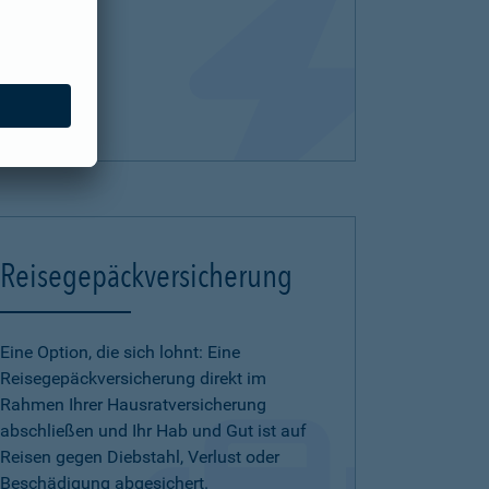
Reisegepäckversicherung
Eine Option, die sich lohnt: Eine
Reisegepäckversicherung direkt im
Rahmen Ihrer Hausratversicherung
abschließen und Ihr Hab und Gut ist auf
Reisen gegen Diebstahl, Verlust oder
Beschädigung abgesichert.