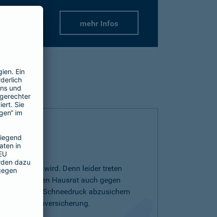
mehr Infos
r wichtiger wird. Denn leider treten
r auf. Um Ihren Hausrat auch gegen
drutsch oder Schneedruck abzusichern
entarschadenversicherung.