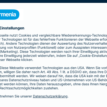
nden Seite die Leistungen und berechnen Sie Ihren
ratversicherung
Naturgefahren
Eine Ergänzung zu Ihrer Hausratversicherung, die imme
Unwetter und extreme Naturereignisse immer häufige
Schäden z. B. durch Überschwemmung, Erdbeben, Er
ergänzen Sie Ihre Hausratversicherung um eine Elem