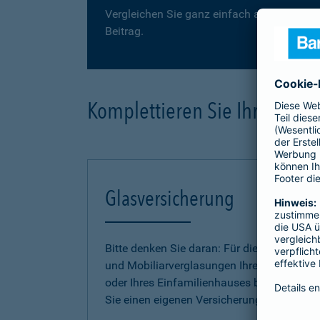
Vergleichen Sie ganz einfach auf der folge
Beitrag.
Komplettieren Sie Ihre Haus
Glasversicherung
Bitte denken Sie daran: Für die Gebäude-
und Mobiliarverglasungen Ihrer Wohnung
oder Ihres Einfamilienhauses benötigen
Sie einen eigenen Versicherungsschutz.