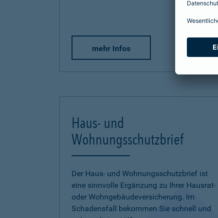
mehr Infos
Haus- und
Wohnungsschutzbrief
Der Haus- und Wohnungsschutzbrief ist
eine sinnvolle Ergänzung zu Ihrer Hausrat-
oder Wohngebäudeversicherung. Im
Schadensfall bekommen Sie schnell und