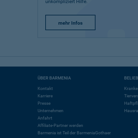
unkompliziert Hilfe.
mehr Infos
ÜBER BARMENIA
BELIE
Kontakt
Kranke
Karriere
Tierve
Presse
Haftpfl
Unternehmen
Hausra
Anfahrt
Affiliate-Partner werden
Barmenia ist Teil der BarmeniaGothaer