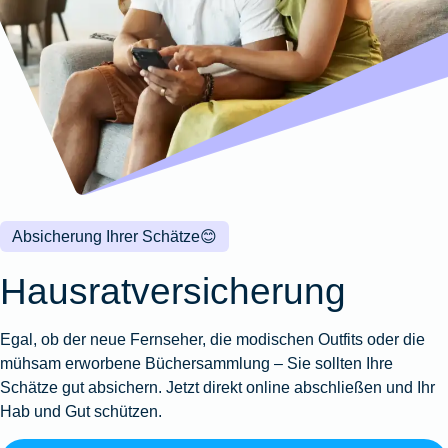
Wohnungsschutzbrief
Kunstversicherung
Montageversicherung
Zur
Zur
Zur
Gruppenunfall für
Gewässerschadenhaftpflicht
Reisehaftpflichtversicherung
Zur
Produktübersicht
Produktübersicht
Produktübersicht
Betriebe
Ausstellungsversicherung
Zur
Produktübersicht
Zur
Produktübersicht
Reiserücktrittsversicherung
Zur
Produktübersicht
Gruppenunfall für
Valorenversicherung
Produktübersicht
Vereine
Zur
Oldtimersammlungsversicherung
Produktübersicht
Zur
Produktübersicht
Absicherung Ihrer Schätze
😊
Zur
Produktübersicht
Hausratversicherung
Egal, ob der neue Fernseher, die modischen Outfits oder die
mühsam erworbene Büchersammlung – Sie sollten Ihre
Schätze gut absichern. Jetzt direkt online abschließen und Ihr
Hab und Gut schützen.