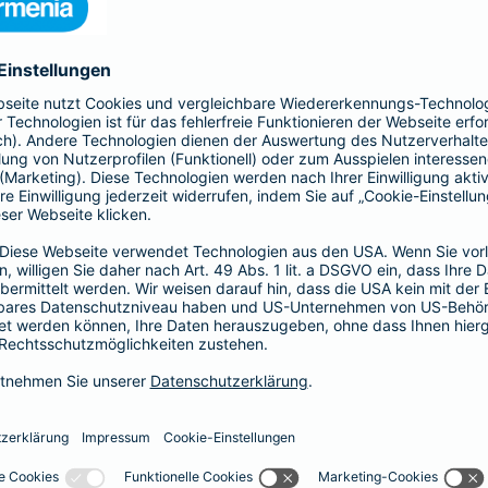
nden Seite die Leistungen und berechnen Sie Ihren
ratversicherung
Naturgefahren
Eine Ergänzung zu Ihrer Hausratversicherung, die imme
Unwetter und extreme Naturereignisse immer häufige
Schäden z. B. durch Überschwemmung, Erdbeben, Er
ergänzen Sie Ihre Hausratversicherung um eine Elem