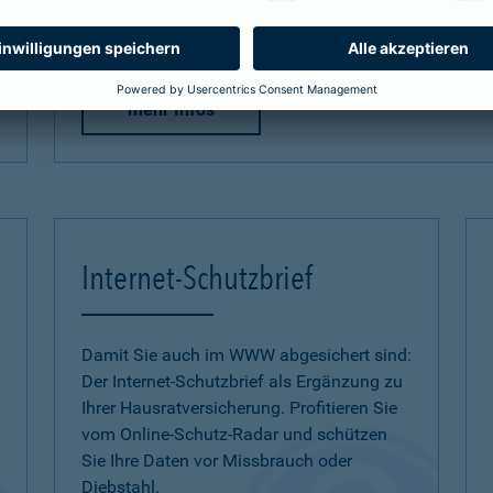
zum Naturgefahren-Check
mehr Infos
Internet-Schutzbrief
Damit Sie auch im WWW abgesichert sind:
Der Internet-Schutzbrief als Ergänzung zu
Ihrer Hausratversicherung. Profitieren Sie
vom Online-Schutz-Radar und schützen
Sie Ihre Daten vor Missbrauch oder
Diebstahl.