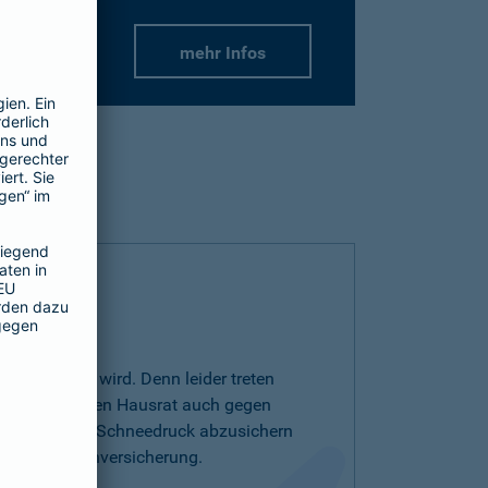
mehr Infos
r wichtiger wird. Denn leider treten
r auf. Um Ihren Hausrat auch gegen
drutsch oder Schneedruck abzusichern
entarschadenversicherung.