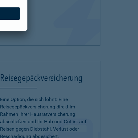
Reisegepäckversicherung
Eine Option, die sich lohnt: Eine
Reisegepäckversicherung direkt im
Rahmen Ihrer Hausratversicherung
abschließen und Ihr Hab und Gut ist auf
Reisen gegen Diebstahl, Verlust oder
Beschädigung abgesichert.