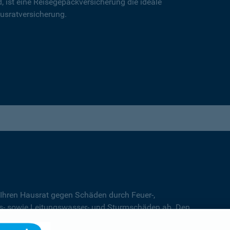
d, ist eine Reisegepäckversicherung die ideale
usratversicherung.
 Ihren Hausrat gegen Schäden durch Feuer-,
s- sowie Leitungswasser- und Sturmschäden ab. Den
 Entscheidung für den
Basis-
,
Top-
oder
Premiumschutz.