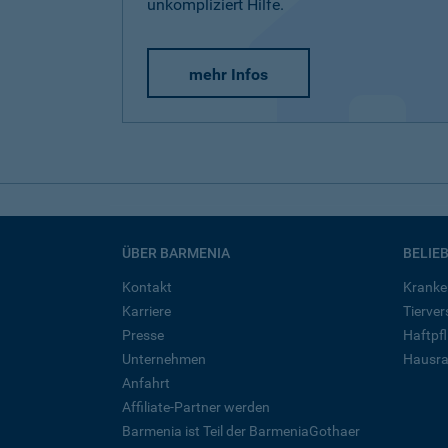
unkompliziert Hilfe.
mehr Infos
ÜBER BARMENIA
BELIE
Kontakt
Kranke
Karriere
Tierve
Presse
Haftpfl
Unternehmen
Hausra
Anfahrt
Affiliate-Partner werden
Barmenia ist Teil der BarmeniaGothaer