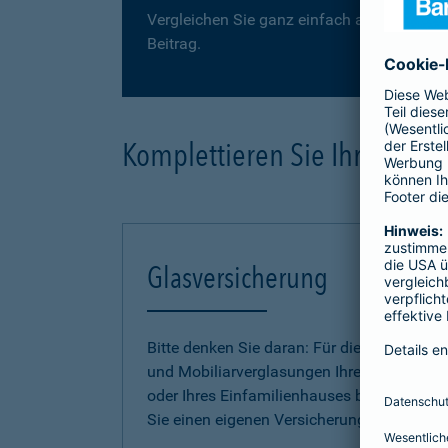
Vergleichen Sie ganz einfach auf der folge
Beitrag.
Komplettieren Sie Ihre Haus
Glasversicherung
Bitte denken Sie daran: Für die Gebäude-
und Mobiliarverglasungen Ihrer Wohnung
oder Ihres Einfamilienhauses benötigen
Sie einen eigenen Versicherungsschutz.