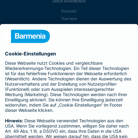
ÜBER BARMENIA
Kontakt
Karriere
Presse
Unternehmen
Anfahrt
Affiliate-Partner werden
Barmenia ist Teil der BarmeniaGothaer
BELIEBTE SEITEN
Kranken-Zusatzversicherung
Tierversicherungen
Haftpflichtversicherung
Hausratversicherung
SERVICE
Adresse ändern
Schaden melden