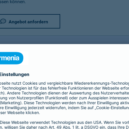
assen können.
Angebot anfordern
rer Fahrradversicherung im Detail
utz