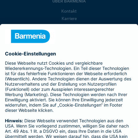
ÜBER BARMENIA
Kontakt
Karriere
Presse
Unternehmen
Anfahrt
Affiliate-Partner werden
Barmenia ist Teil der BarmeniaGothaer
BELIEBTE SEITEN
Kranken-Zusatzversicherung
Tierversicherungen
Haftpflichtversicherung
Hausratversicherung
SERVICE
Adresse ändern
Schaden melden