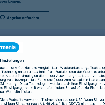
assen können.
Angebot anfordern
rer Fahrradversicherung im Detail
utz