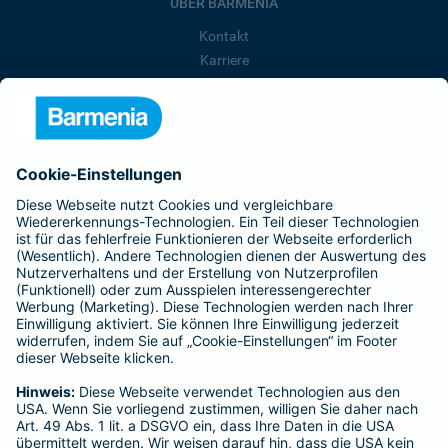
ÜBER BARMENIA
Kontakt
Karriere
Presse
Unternehmen
Anfahrt
Affiliate-Partner werden
Barmenia ist Teil der BarmeniaGothaer
BELIEBTE SEITEN
Kranken-Zusatzversicherung
Tierversicherungen
Haftpflichtversicherung
Hausratversicherung
SERVICE
Adresse ändern
Schaden melden