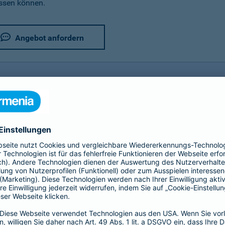
assen können.
Angebot anfordern
rer Fahrradversicherung im Detail
utz