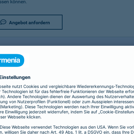
assen können.
Angebot anfordern
rer Fahrradversicherung im Detail
utz