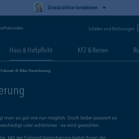
Zinaida Göllner kontaktieren
häftskunden
Schäden und Rechnungen
Haus & Haftpflicht
KFZ & Reisen
Ru
Fahrrad-/E-Bike-Versicherung
herung
t man so gut wie nur möglich. Doch leider passiert es
beschädigt oder schlimmer - es wird gestohlen.
ke. Mit der Fahrrad-Versicherung bietet Ihnen die