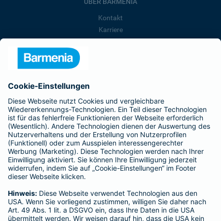
ÜBER BARMENIA
Kontakt
Karriere
Presse
Unternehmen
Anfahrt
Affiliate-Partner werden
Barmenia ist Teil der BarmeniaGothaer
BELIEBTE SEITEN
Kranken-Zusatzversicherung
Tierversicherungen
Haftpflichtversicherung
Hausratversicherung
SERVICE
Adresse ändern
Schaden melden