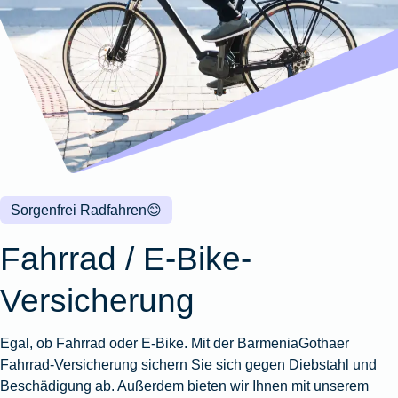
Wohnungsschutzbrief
Kunstversicherung
Montageversicherung
Zur
Zur
Zur
Gruppenunfall für
Gewässerschadenhaftpflicht
Reisehaftpflichtversicherung
Zur
Produktübersicht
Produktübersicht
Produktübersicht
Betriebe
Ausstellungsversicherung
Zur
Produktübersicht
Zur
Produktübersicht
Reiserücktrittsversicherung
Zur
Produktübersicht
Gruppenunfall für
Valorenversicherung
Produktübersicht
Vereine
Zur
Oldtimersammlungsversicherung
Produktübersicht
Zur
Produktübersicht
Sorgenfrei Radfahren
😊
Zur
Produktübersicht
Fahrrad / E-Bike-
Versicherung
Egal, ob Fahrrad oder E-Bike. Mit der BarmeniaGothaer
Fahrrad-Versicherung sichern Sie sich gegen Diebstahl und
Beschädigung ab. Außerdem bieten wir Ihnen mit unserem