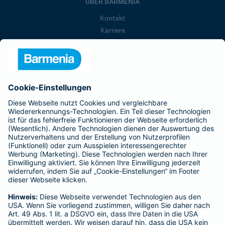
ÜBER BARMENIA
Kontakt
Karriere
Presse
Unternehmen
Anfahrt
Affiliate-Partner werden
Barmenia ist Teil der BarmeniaGothaer
BELIEBTE SEITEN
Kranken-Zusatzversicherung
Tierversicherungen
Haftpflichtversicherung
Hausratversicherung
SERVICE
Adresse ändern
Schaden melden