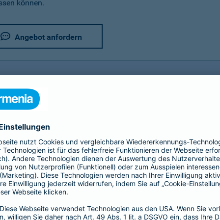
assen können.
Angebot anfordern
rer Fahrradversicherung im Detail
utz