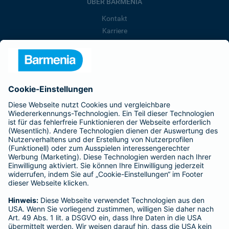
ÜBER BARMENIA
Kontakt
Karriere
Presse
Unternehmen
Anfahrt
Affiliate-Partner werden
Barmenia ist Teil der BarmeniaGothaer
BELIEBTE SEITEN
Kranken-Zusatzversicherung
Tierversicherungen
Haftpflichtversicherung
Hausratversicherung
SERVICE
Adresse ändern
Schaden melden