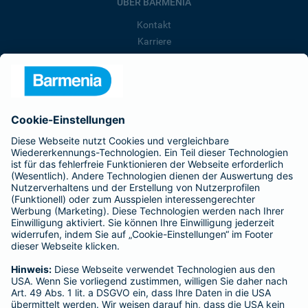
ÜBER BARMENIA
Kontakt
Karriere
Presse
Unternehmen
Anfahrt
Affiliate-Partner werden
Barmenia ist Teil der BarmeniaGothaer
BELIEBTE SEITEN
Kranken-Zusatzversicherung
Tierversicherungen
Haftpflichtversicherung
Hausratversicherung
SERVICE
Adresse ändern
Schaden melden