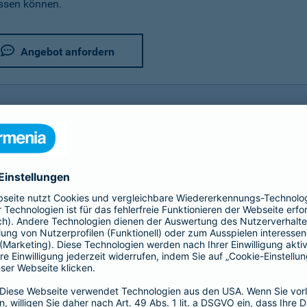
assen können.
Angebot anfordern
rer Fahrradversicherung im Detail
utz