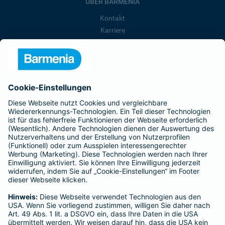
ÜBER BARMENIA
Kontakt
Karriere
Presse
Unternehmen
Anfahrt
Affiliate-Partner werden
Barmenia ist Teil der BarmeniaGothaer
BELIEBTE SEITEN
Kranken-Zusatzversicherung
Tierversicherungen
Haftpflichtversicherung
Hausratversicherung
SERVICE
Adresse ändern
Schaden melden