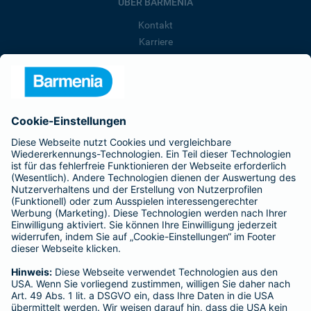
ÜBER BARMENIA
Kontakt
Karriere
Presse
Unternehmen
Anfahrt
Affiliate-Partner werden
Barmenia ist Teil der BarmeniaGothaer
BELIEBTE SEITEN
Kranken-Zusatzversicherung
Tierversicherungen
Haftpflichtversicherung
Hausratversicherung
SERVICE
Adresse ändern
Schaden melden