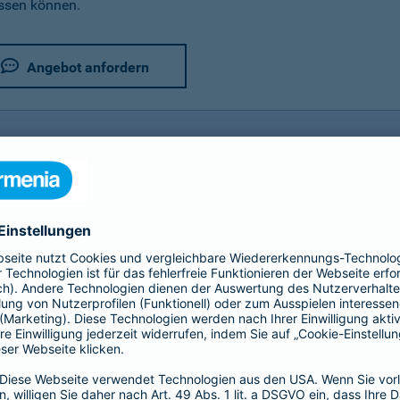
assen können.
Angebot anfordern
rer Fahrradversicherung im Detail
utz