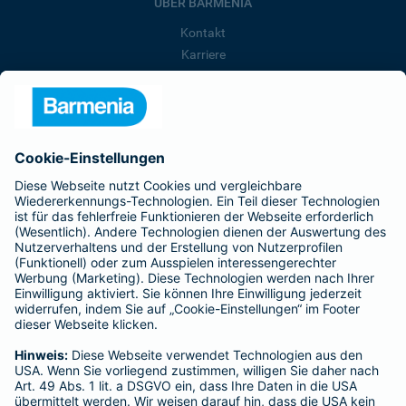
ÜBER BARMENIA
Kontakt
Karriere
Presse
Unternehmen
Anfahrt
Affiliate-Partner werden
Barmenia ist Teil der BarmeniaGothaer
BELIEBTE SEITEN
Kranken-Zusatzversicherung
Tierversicherungen
Haftpflichtversicherung
Hausratversicherung
SERVICE
Adresse ändern
Schaden melden