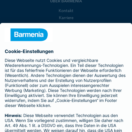
ÜBER BARMENIA
Kontakt
Karriere
Presse
Unternehmen
Anfahrt
Affiliate-Partner werden
Barmenia ist Teil der BarmeniaGothaer
BELIEBTE SEITEN
Kranken-Zusatzversicherung
Tierversicherungen
Haftpflichtversicherung
Hausratversicherung
SERVICE
Adresse ändern
Schaden melden