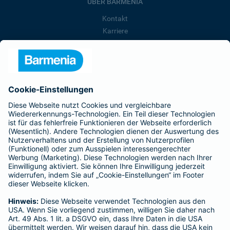
ÜBER BARMENIA
Kontakt
Karriere
Presse
Unternehmen
Anfahrt
Affiliate-Partner werden
Barmenia ist Teil der BarmeniaGothaer
BELIEBTE SEITEN
Kranken-Zusatzversicherung
Tierversicherungen
Haftpflichtversicherung
Hausratversicherung
SERVICE
Adresse ändern
Schaden melden