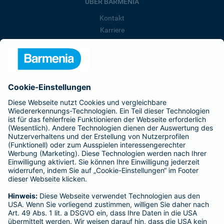
ÜBER BARMENIA
Kontakt
Karriere
Presse
Unternehmen
Anfahrt
Affiliate-Partner werden
Barmenia ist Teil der BarmeniaGothaer
BELIEBTE SEITEN
Kranken-Zusatzversicherung
Tierversicherungen
Haftpflichtversicherung
Hausratversicherung
SERVICE
Adresse ändern
Schaden melden