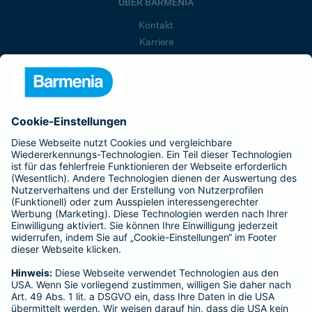
ÜBER BARMENIA
Kontakt
Karriere
Presse
Unternehmen
Anfahrt
Affiliate-Partner werden
Barmenia ist Teil der BarmeniaGothaer
BELIEBTE SEITEN
Kranken-Zusatzversicherung
Tierversicherungen
Haftpflichtversicherung
Hausratversicherung
SERVICE
Adresse ändern
Schaden melden