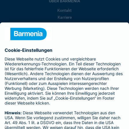
ÜBER BARMENIA
Kontakt
Karriere
Presse
Unternehmen
Anfahrt
Affiliate-Partner werden
Barmenia ist Teil der BarmeniaGothaer
BELIEBTE SEITEN
Kranken-Zusatzversicherung
Tierversicherungen
Haftpflichtversicherung
Hausratversicherung
SERVICE
Adresse ändern
Schaden melden