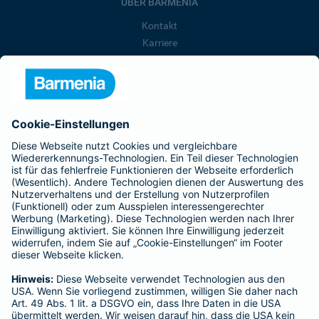
ÜBER BARMENIA
Kontakt
Karriere
Presse
Unternehmen
Anfahrt
Affiliate-Partner werden
Barmenia ist Teil der BarmeniaGothaer
BELIEBTE SEITEN
Kranken-Zusatzversicherung
Tierversicherungen
Haftpflichtversicherung
Hausratversicherung
SERVICE
Adresse ändern
Schaden melden