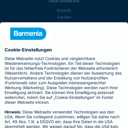
ÜBER BARMENIA
Kontakt
Karriere
Presse
Unternehmen
Anfahrt
Affiliate-Partner werden
Barmenia ist Teil der BarmeniaGothaer
BELIEBTE SEITEN
Kranken-Zusatzversicherung
Tierversicherungen
Haftpflichtversicherung
Hausratversicherung
SERVICE
Adresse ändern
Schaden melden