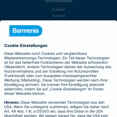
ÜBER BARMENIA
Kontakt
Karriere
Presse
Unternehmen
Anfahrt
Affiliate-Partner werden
Barmenia ist Teil der BarmeniaGothaer
BELIEBTE SEITEN
Kranken-Zusatzversicherung
Tierversicherungen
Haftpflichtversicherung
Hausratversicherung
SERVICE
Adresse ändern
Schaden melden