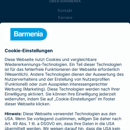
ÜBER BARMENIA
Kontakt
Karriere
Presse
Unternehmen
Anfahrt
Affiliate-Partner werden
Barmenia ist Teil der BarmeniaGothaer
BELIEBTE SEITEN
Kranken-Zusatzversicherung
Tierversicherungen
Haftpflichtversicherung
Hausratversicherung
SERVICE
Adresse ändern
Schaden melden