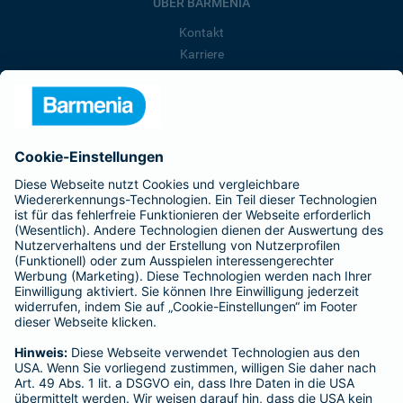
ÜBER BARMENIA
Kontakt
Karriere
Presse
Unternehmen
Anfahrt
Affiliate-Partner werden
Barmenia ist Teil der BarmeniaGothaer
BELIEBTE SEITEN
Kranken-Zusatzversicherung
Tierversicherungen
Haftpflichtversicherung
Hausratversicherung
SERVICE
Adresse ändern
Schaden melden