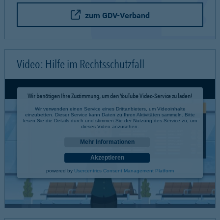
zum GDV-Verband
Video: Hilfe im Rechtsschutzfall
Wir benötigen Ihre Zustimmung, um den YouTube Video-Service zu laden!
Wir verwenden einen Service eines Drittanbieters, um Videoinhalte
einzubetten. Dieser Service kann Daten zu Ihren Aktivitäten sammeln. Bitte
lesen Sie die Details durch und stimmen Sie der Nutzung des Service zu, um
dieses Video anzusehen.
Mehr Informationen
Akzeptieren
powered by
Usercentrics Consent Management Platform