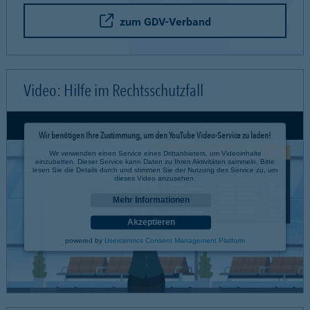
zum GDV-Verband
Video: Hilfe im Rechtsschutzfall
Wir benötigen Ihre Zustimmung, um den YouTube Video-Service zu laden!
Wir verwenden einen Service eines Drittanbieters, um Videoinhalte
einzubetten. Dieser Service kann Daten zu Ihren Aktivitäten sammeln. Bitte
lesen Sie die Details durch und stimmen Sie der Nutzung des Service zu, um
dieses Video anzusehen.
Mehr Informationen
Akzeptieren
powered by
Usercentrics Consent Management Platform