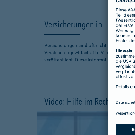
Versicherungen in Leichter S
Versicherungen sind oft nicht einfach zu 
Versicherungswirtschaft e.V. hat
Informati
veröffentlicht. Diese Informationen finden S
Video: Hilfe im Rechtsschutz