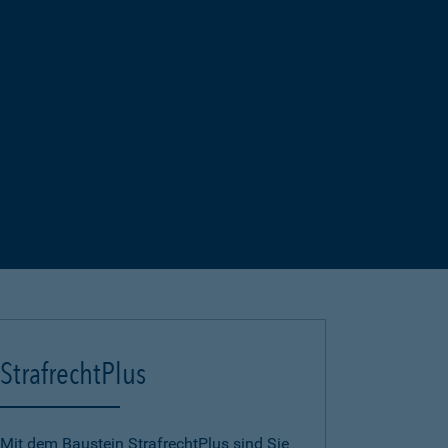
StrafrechtPlus
Mit dem Baustein StrafrechtPlus sind Sie