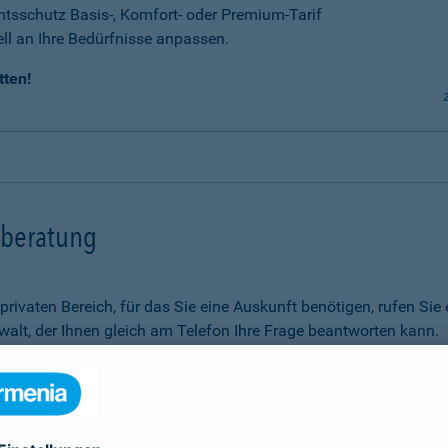
tsschutz Basis-, Komfort- oder Premium-Tarif
ell an Ihre Bedürfnisse anpassen.
tten!
tsberatung
m privaten Bereich, für das Sie eine Auskunft benötigen, rufen 
alt, der Ihnen gleich am Telefon Ihre Frage beantworten kann.
Rechtsfragen.