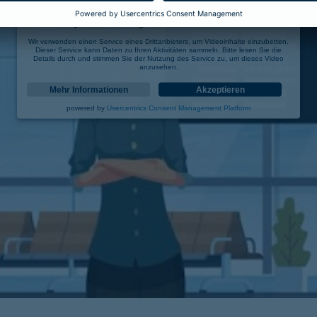
Wir benötigen Ihre Zustimmung, um den YouTube Video-Service zu laden!
Wir verwenden einen Service eines Drittanbieters, um Videoinhalte einzubetten.
Dieser Service kann Daten zu Ihren Aktivitäten sammeln. Bitte lesen Sie die
Details durch und stimmen Sie der Nutzung des Service zu, um dieses Video
anzusehen.
Mehr Informationen
Akzeptieren
powered by
Usercentrics Consent Management Platform