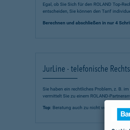
Egal, ob Sie Sich für den ROLAND Top-Rech
entscheiden, Sie können den Tarif individu
Berechnen und abschließen in nur 4 Schri
JurLine - telefonische Rech
Sie haben ein rechtliches Problem, z. B. i
vermittelt Sie zu einem ROLAND-Partneranw
Top
: Beratung auch zu nicht versicherten 