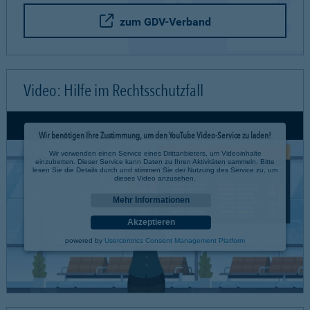
zum GDV-Verband
Video: Hilfe im Rechtsschutzfall
Wir benötigen Ihre Zustimmung, um den YouTube Video-Service zu laden!
Wir verwenden einen Service eines Drittanbieters, um Videoinhalte
einzubetten. Dieser Service kann Daten zu Ihren Aktivitäten sammeln. Bitte
lesen Sie die Details durch und stimmen Sie der Nutzung des Service zu, um
dieses Video anzusehen.
Mehr Informationen
Akzeptieren
powered by
Usercentrics Consent Management Platform