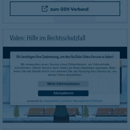
zum GDV-Verband
Video: Hilfe im Rechtsschutzfall
Wir benötigen Ihre Zustimmung, um den YouTube Video-Service zu laden!
Wir verwenden einen Service eines Drittanbieters, um Videoinhalte
einzubetten. Dieser Service kann Daten zu Ihren Aktivitäten sammeln. Bitte
lesen Sie die Details durch und stimmen Sie der Nutzung des Service zu, um
dieses Video anzusehen.
Mehr Informationen
Akzeptieren
powered by
Usercentrics Consent Management Platform