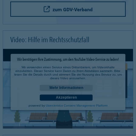
zum GDV-Verband
Video: Hilfe im Rechtsschutzfall
Wir benötigen Ihre Zustimmung, um den YouTube Video-Service zu laden!
Wir verwenden einen Service eines Drittanbieters, um Videoinhalte
einzubetten. Dieser Service kann Daten zu Ihren Aktivitäten sammeln. Bitte
lesen Sie die Details durch und stimmen Sie der Nutzung des Service zu, um
dieses Video anzusehen.
Mehr Informationen
Akzeptieren
powered by
Usercentrics Consent Management Platform