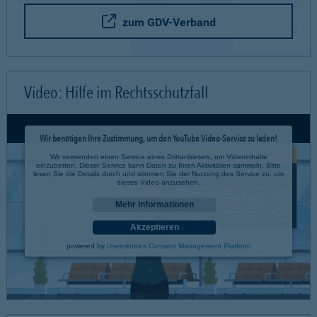
zum GDV-Verband
Video: Hilfe im Rechtsschutzfall
Wir benötigen Ihre Zustimmung, um den YouTube Video-Service zu laden!
Wir verwenden einen Service eines Drittanbieters, um Videoinhalte
einzubetten. Dieser Service kann Daten zu Ihren Aktivitäten sammeln. Bitte
lesen Sie die Details durch und stimmen Sie der Nutzung des Service zu, um
dieses Video anzusehen.
Mehr Informationen
Akzeptieren
powered by
Usercentrics Consent Management Platform