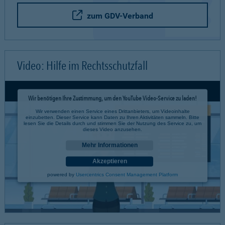
zum GDV-Verband
Video: Hilfe im Rechtsschutzfall
Wir benötigen Ihre Zustimmung, um den YouTube Video-Service zu laden!
Wir verwenden einen Service eines Drittanbieters, um Videoinhalte
einzubetten. Dieser Service kann Daten zu Ihren Aktivitäten sammeln. Bitte
lesen Sie die Details durch und stimmen Sie der Nutzung des Service zu, um
dieses Video anzusehen.
Mehr Informationen
Akzeptieren
powered by
Usercentrics Consent Management Platform