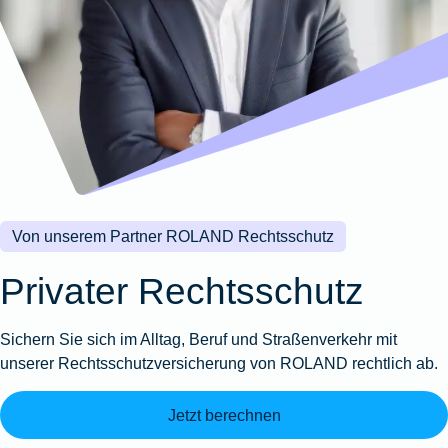
Wohnungsschutzbrief
Kunstversicherung
Montageversicherung
Zur
Zur
Zur
Gruppenunfall für
Gewässerschadenhaftpflicht
Reisehaftpflichtversicherung
Zur
Produktübersicht
Produktübersicht
Produktübersicht
Betriebe
Ausstellungsversicherung
Zur
Produktübersicht
Zur
Produktübersicht
Reiserücktrittsversicherung
Zur
Produktübersicht
Gruppenunfall für
Valorenversicherung
Produktübersicht
Vereine
Zur
Oldtimersammlungsversicherung
Produktübersicht
Zur
Produktübersicht
Von unserem Partner ROLAND Rechtsschutz
Zur
Produktübersicht
Privater Rechtsschutz
Sichern Sie sich im Alltag, Beruf und Straßenverkehr mit
unserer Rechtsschutzversicherung von ROLAND rechtlich ab.
Jetzt berechnen