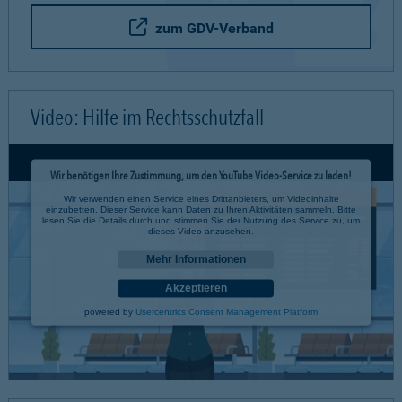
zum GDV-Verband
Video: Hilfe im Rechtsschutzfall
Wir benötigen Ihre Zustimmung, um den YouTube Video-Service zu laden!
Wir verwenden einen Service eines Drittanbieters, um Videoinhalte
einzubetten. Dieser Service kann Daten zu Ihren Aktivitäten sammeln. Bitte
lesen Sie die Details durch und stimmen Sie der Nutzung des Service zu, um
dieses Video anzusehen.
Mehr Informationen
Akzeptieren
powered by
Usercentrics Consent Management Platform